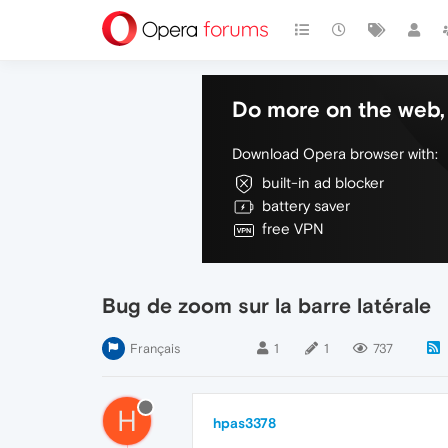
Do more on the web, 
Download Opera browser with:
built-in ad blocker
battery saver
free VPN
Bug de zoom sur la barre latérale
Français
1
1
737
H
hpas3378