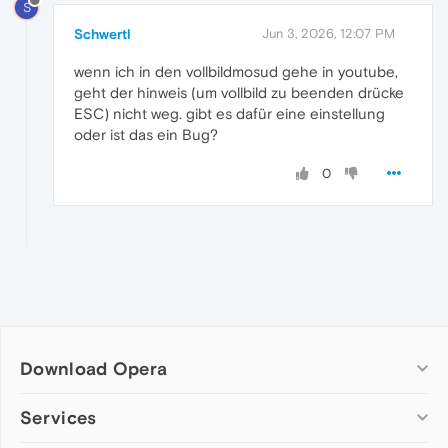
S
Schwertl
Jun 3, 2026, 12:07 PM
wenn ich in den vollbildmosud gehe in youtube,
geht der hinweis (um vollbild zu beenden drücke
ESC) nicht weg. gibt es dafür eine einstellung
oder ist das ein Bug?
0
Download Opera
Computer browsers
Services
Opera for Windows