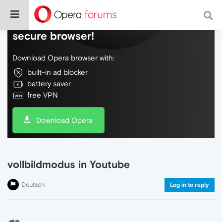
Do more on the web, with a fast and
secure browser!
Download Opera browser with:
built-in ad blocker
battery saver
free VPN
Download Opera
vollbildmodus in Youtube
Deutsch
Log in to reply