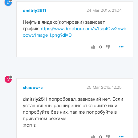
D
dmitriy2511
24 Mar 2015, 21:04
Нефть в яндекс(котировки) зависает
график.
https://www.dropbox.com/s/tsq40vv2nwb
oowt/Image 1.png?dl=0
0
S
shadow-z
25 Mar 2015, 12:25
dmitriy2511
попробовал, зависаний нет. Если
установлены расширения отключите их и
попробуйте без них, так же попробуйте в
приватном режиме.
:norris:
0