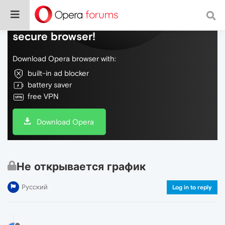
Do more on the web, with a fast and
secure browser!
Download Opera browser with:
built-in ad blocker
battery saver
free VPN
Download Opera
Не открывается график
Русский
Log in to reply