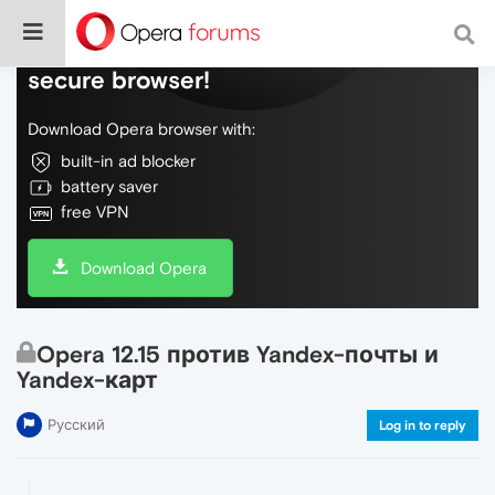
Do more on the web, with a fast and
secure browser!
Download Opera browser with:
built-in ad blocker
battery saver
free VPN
Download Opera
Opera 12.15 против Yandex-почты и
Yandex-карт
Русский
Log in to reply