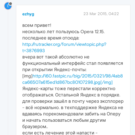
E
ezhyg
23 Mar 2015, 04:22
всем привет!
несколько лет пользуюсь Opera 12.15.
последнее время отсюда:
http://rutracker.org/forum/viewtopic.php?
t=3876993
вчера вот такой абсолютно не
функциональный интерфейс стал появляется
при открытии Яндекс-почты:
[img]
http://i60.fastpic.ru/big/2015/0321/98/4ab8
ca66507a615ed1d867bc80107298.jpg[/img]
Яндекс-карты тоже перестали корректно
отображаться. Остальной Яндекс в порядке.
для проверки зашёл в почту через эксплорер
- всё нормально. в техподдержке Яндекса не
вдаваясь порекомендовали забить на Оперу
и начать пользоваться любым другим
браузером..
если есть лечение этой напасти -