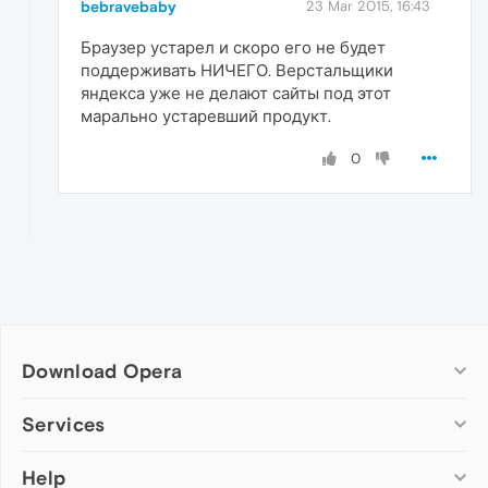
bebravebaby
23 Mar 2015, 16:43
Браузер устарел и скоро его не будет
поддерживать НИЧЕГО. Верстальщики
яндекса уже не делают сайты под этот
марально устаревший продукт.
0
Download Opera
Computer browsers
Services
Opera for Windows
Help
Add-ons
Opera for Mac