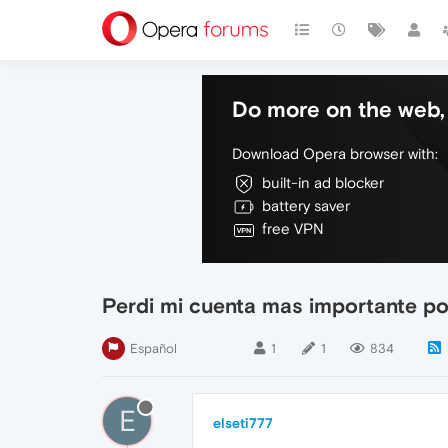
Do more on the web, 
Download Opera browser with:
built-in ad blocker
battery saver
free VPN
Perdi mi cuenta mas importante por 
Español
1
1
834
E
elseti777