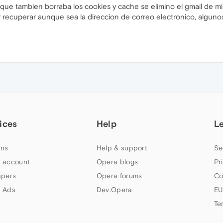
a que tambien borraba los cookies y cache se elimino el gmail de mi
r recuperar aunque sea la direccion de correo electronico, alguno
ices
Help
L
ns
Help & support
Se
 account
Opera blogs
Pr
apers
Opera forums
Co
 Ads
Dev.Opera
EU
Te