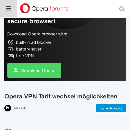
Do more on the web, with a fast and
secure browser!
Download Opera browser with:
built-in ad blocker
battery saver
free VPN
Download Opera
Opera VPN Tarif wechsel möglichkeiten
Deutsch
Log in to reply