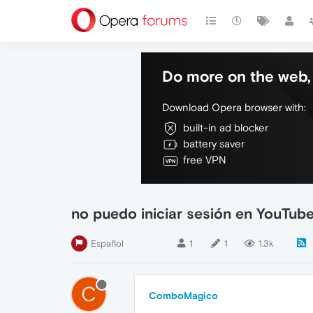
Do more on the web, 
Download Opera browser with:
built-in ad blocker
battery saver
free VPN
no puedo iniciar sesión en YouTub
Español
1
1
1.3k
C
ComboMagico