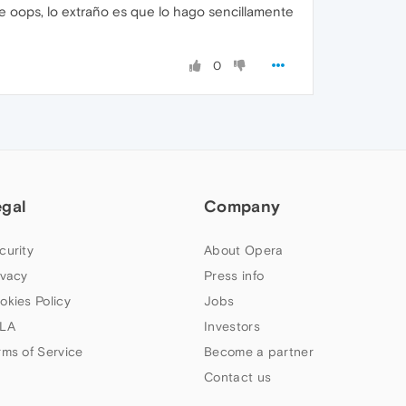
e oops, lo extraño es que lo hago sencillamente
0
egal
Company
curity
About Opera
ivacy
Press info
okies Policy
Jobs
LA
Investors
rms of Service
Become a partner
Contact us