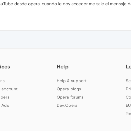
YouTube desde opera, cuando le doy acceder me sale el mensaje d
ices
Help
L
ns
Help & support
Se
 account
Opera blogs
Pr
apers
Opera forums
Co
 Ads
Dev.Opera
EU
Te