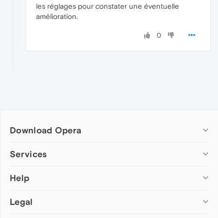
les réglages pour constater une éventuelle
amélioration.
0
Download Opera
Computer browsers
Services
Opera for Windows
Help
Add-ons
Opera for Mac
Opera account
Opera for Linux
Legal
Wallpapers
Help & support
Opera beta version
Opera Ads
Opera blogs
Opera USB