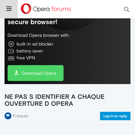
Do more on the web, with a fast and
secure browser!
Download Opera browser with:
built-in ad blocker
battery saver
free VPN
Download Opera
NE PAS S IDENTIFIER A CHAQUE
OUVERTURE D OPERA
Français
Log in to reply