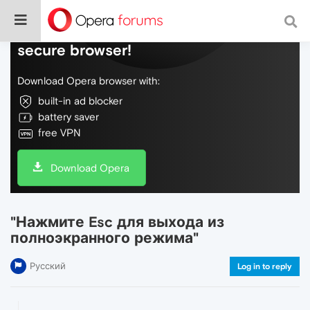
Do more on the web, with a fast and
secure browser!
Download Opera browser with:
built-in ad blocker
battery saver
free VPN
Download Opera
"Нажмите Esc для выхода из
полноэкранного режима"
Русский
Log in to reply