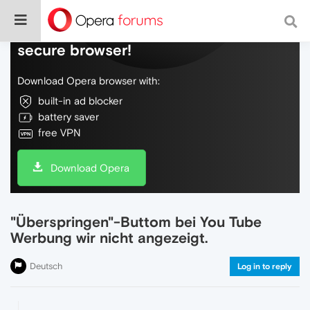
Do more on the web, with a fast and
secure browser!
Download Opera browser with:
built-in ad blocker
battery saver
free VPN
Download Opera
"Überspringen"-Buttom bei You Tube
Werbung wir nicht angezeigt.
Deutsch
Log in to reply