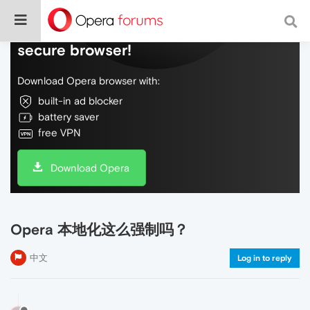
Do more on the web, with a fast and
secure browser!
Download Opera browser with:
built-in ad blocker
battery saver
free VPN
Download Opera
Opera 本地化这么强制吗？
中文
Log in to reply