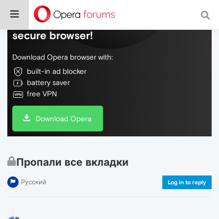
Do more on the web, with a fast and
secure browser!
Download Opera browser with:
built-in ad blocker
battery saver
free VPN
Download Opera
Пропали все вкладки
Русский
Log in to reply