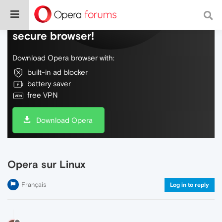
Do more on the web, with a fast and
secure browser!
Download Opera browser with:
built-in ad blocker
battery saver
free VPN
Download Opera
Opera sur Linux
Français
Log in to reply