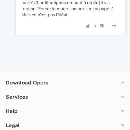
facile" (3 petites lignes en haut à droite) il y a
l'option "Forcer le mode sombre sur les pages".
Mais ce n'est pas l'idéal.
0
Download Opera
Computer browsers
Services
Opera for Windows
Help
Add-ons
Opera for Mac
Opera account
Opera for Linux
Legal
Wallpapers
Help & support
Opera beta version