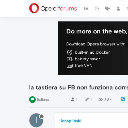
Do more on the web, 
Download Opera browser with:
built-in ad blocker
battery saver
free VPN
la tastiera su FB non funziona cor
Italiano
1
1
3.8k
I
ienaplinski