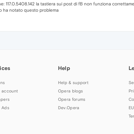
: 117.0.5408.142 la tastiera sui post di fB non funziona correttame
uno ha notato questo problema
ices
Help
L
ns
Help & support
Se
 account
Opera blogs
Pr
apers
Opera forums
Co
 Ads
Dev.Opera
EU
Te