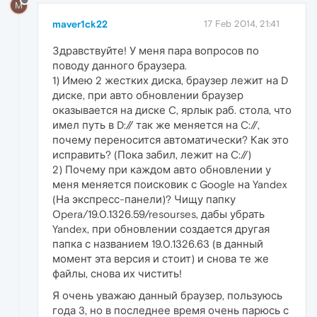
M
maver1ck22
17 Feb 2014, 21:41
Здравствуйте! У меня пара вопросов по
поводу данного браузера.
1) Имею 2 жестких диска, браузер лежит на D
диске, при авто обновлении браузер
оказывается на диске C, ярлык раб. стола, что
имел путь в D:// так же меняется на C://,
почему переносится автоматически? Как это
исправить? (Пока забил, лежит на C://)
2) Почему при каждом авто обновлении у
меня меняется поисковик с Google на Yandex
(На экспресс-панели)? Чищу папку
Opera/19.0.1326.59/resourses, дабы убрать
Yandex, при обновлении создается другая
папка с названием 19.0.1326.63 (в данный
момент эта версия и стоит) и снова те же
файлы, снова их чистить!
Я очень уважаю данный браузер, пользуюсь
года 3, но в последнее время очень парюсь с