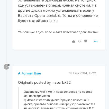
Устанавливать браузеры нужно на тот диск,
где установлена операционная система. На
другие диски можно устанавливать если у
Вас есть Opera_portable. Тогда и обновление
будет в этой же папке.
Ум освещает путь воле, а воля повелевает действиями.
0
?
A Former User
18 Feb 2014, 15:22
Originally posted by maver1ck22:
Здравствуйте! У меня пара вопросов по поводу
данного браузера.
1) Имею 2 жестких диска, браузер лежит на D
диске, при авто обновлении браузер оказывается
на диске C, ярлык раб. стола, что имел путь в D://