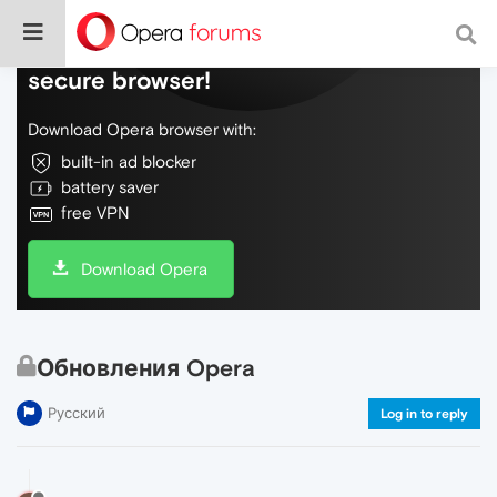
Do more on the web, with a fast and
secure browser!
Download Opera browser with:
built-in ad blocker
battery saver
free VPN
Download Opera
Обновления Opera
Русский
Log in to reply