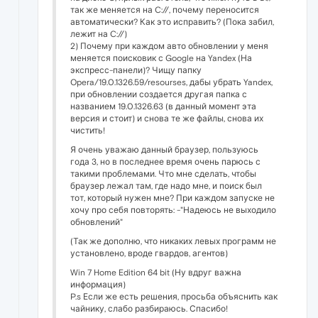
так же меняется на C://, почему переносится
автоматически? Как это исправить? (Пока забил,
лежит на C://)
2) Почему при каждом авто обновлении у меня
меняется поисковик с Google на Yandex (На
экспресс-панели)? Чищу папку
Opera/19.0.1326.59/resourses, дабы убрать Yandex,
при обновлении создается другая папка с
названием 19.0.1326.63 (в данный момент эта
версия и стоит) и снова те же файлы, снова их
чистить!
Я очень уважаю данный браузер, пользуюсь
года 3, но в последнее время очень парюсь с
такими проблемами. Что мне сделать, чтобы
браузер лежал там, где надо мне, и поиск был
тот, который нужен мне? При каждом запуске не
хочу про себя повторять: -"Надеюсь не выходило
обновлений"
(Так же дополню, что никаких левых программ не
установлено, вроде гвардов, агентов)
Win 7 Home Edition 64 bit (Ну вдруг важна
информация)
P.s Если же есть решения, просьба объяснить как
чайнику, слабо разбираюсь. Спасибо!