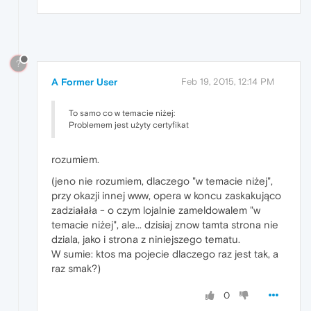
?
A Former User
Feb 19, 2015, 12:14 PM
To samo co w temacie niżej:
Problemem jest użyty certyfikat
rozumiem.
(jeno nie rozumiem, dlaczego "w temacie niżej",
przy okazji innej www, opera w koncu zaskakująco
zadziałała - o czym lojalnie zameldowalem "w
temacie niżej", ale... dzisiaj znow tamta strona nie
dziala, jako i strona z niniejszego tematu.
W sumie: ktos ma pojecie dlaczego raz jest tak, a
raz smak?)
0