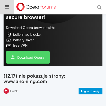
Do more on the web, with a fast and
secure browser!
Download Opera browser with:
built-in ad blocker
battery saver
free VPN
Download Opera
(12.17) nie pokazuje strony:
www.anonimg.com
Polski
Log in to reply