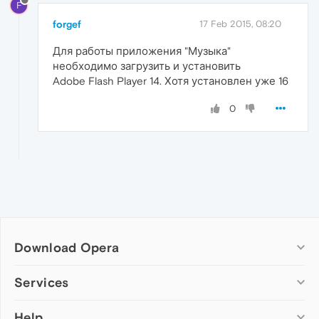
F
forgef
17 Feb 2015, 08:20
Для работы приложения "Музыка"
необходимо загрузить и установить
Adobe Flash Player 14. Хотя установлен уже 16
0
Download Opera
Computer browsers
Services
Opera for Windows
Help
Add-ons