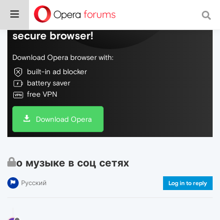
Do more on the web, with a fast and
secure browser!
Download Opera browser with:
built-in ad blocker
battery saver
free VPN
Download Opera
о музыке в соц сетях
Русский
Log in to reply