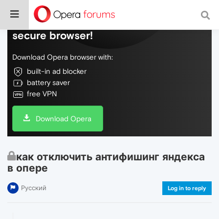
Do more on the web, with a fast and
secure browser!
Download Opera browser with:
built-in ad blocker
battery saver
free VPN
Download Opera
как отключить антифишинг яндекса
в опере
Русский
Log in to reply