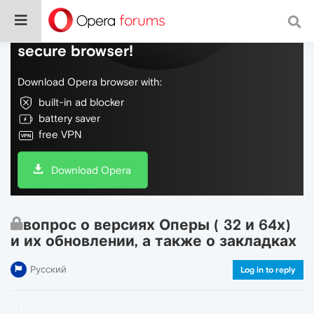
Do more on the web, with a fast and
secure browser!
Download Opera browser with:
built-in ad blocker
battery saver
free VPN
Download Opera
вопрос о версиях Оперы ( 32 и 64х)
и их обновлении, а также о закладках
Русский
Log in to reply