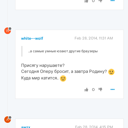
0
W
white--wolf
Feb 28, 2014, 11:31 AM
...а самые умные юзают другие браузеры
Присягу нарушаете?
Сегодня Оперу бросит, а завтра Родину?
Куда мир катится..
0
A
awzx
Feb 28, 2014, 4:15 PM