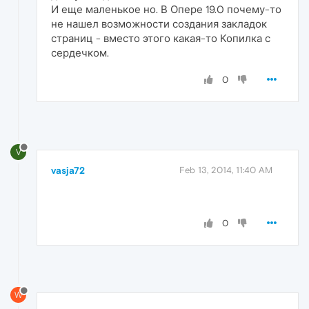
И еще маленькое но. В Опере 19.0 почему-то
не нашел возможности создания закладок
страниц - вместо этого какая-то Копилка с
сердечком.
0
V
vasja72
Feb 13, 2014, 11:40 AM
0
W