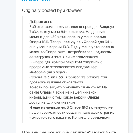
Originally posted by aldoween:
Добрый день!
Всё это время пользовался оперой для Виндоуз
7 х32, хотя у меня 64-я система. На данный
момент для х32 установлена у меня вресия
Оперы 12.16. Теперь пользуюсь Оперой для 64-х -
она у меня версии 19.0. Еще у меня установлена
какая-то Опера-next - потребовалась однажды
ее загрузка и пока я ей не пользовался.
В Опере для х64 при открытии сведений о
программе отображается следующее:
Информация о версии
Версия: 19.0.1326.63 - Произошла ошибка при
проверке наличия обновлений
То есть почему-то обнолвяться не хочет. На
сайте Оперы я тоже не нашел никакой
информации о том, какие версии Оперы
доступны для скачивания.
И еще маленькое но. В Опере 19.0 почему-то не
нашел возможности создания закладок страниц
- вместо этого какая-то Копилка с сердечком.
Причин "не хочет обновляться" могут быть