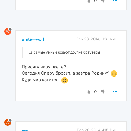
0
W
white--wolf
Feb 28, 2014, 11:31 AM
...а самые умные юзают другие браузеры
Присягу нарушаете?
Сегодня Оперу бросит, а завтра Родину?
Куда мир катится..
0
A
awzx
Feb 28, 2014, 4:15 PM