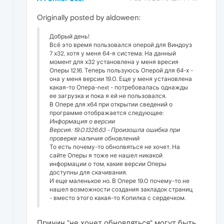
Originally posted by aldoween:
Добрый день!
Всё это время пользовался оперой для Виндоуз
7 х32, хотя у меня 64-я система. На данный
момент для х32 установлена у меня вресия
Оперы 12.16. Теперь пользуюсь Оперой для 64-х -
она у меня версии 19.0. Еще у меня установлена
какая-то Опера-next - потребовалась однажды
ее загрузка и пока я ей не пользовался.
В Опере для х64 при открытии сведений о
программе отображается следующее:
Информация о версии
Версия: 19.0.1326.63 - Произошла ошибка при
проверке наличия обновлений
То есть почему-то обнолвяться не хочет. На
сайте Оперы я тоже не нашел никакой
информации о том, какие версии Оперы
доступны для скачивания.
И еще маленькое но. В Опере 19.0 почему-то не
нашел возможности создания закладок страниц
- вместо этого какая-то Копилка с сердечком.
Причин "не хочет обновляться" могут быть