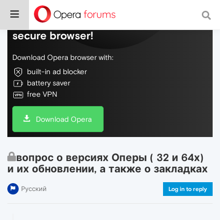
Do more on the web, with a fast and
secure browser!
Download Opera browser with:
built-in ad blocker
battery saver
free VPN
Download Opera
вопрос о версиях Оперы ( 32 и 64х)
и их обновлении, а также о закладках
Русский
Log in to reply