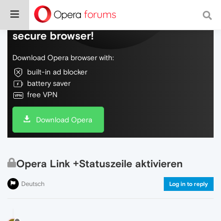
Do more on the web, with a fast and
secure browser!
Download Opera browser with:
built-in ad blocker
battery saver
free VPN
Download Opera
Opera Link +Statuszeile aktivieren
Deutsch
Log in to reply