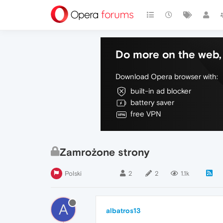
Do more on the web, 
Download Opera browser with:
built-in ad blocker
battery saver
free VPN
Zamrożone strony
Polski
2
2
1.1k
A
albatros13