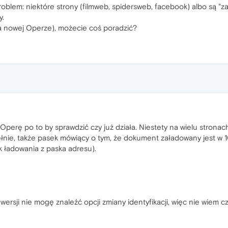
blem: niektóre strony (filmweb, spidersweb, facebook) albo są "za
y.
na nowej Operze), możecie coś poradzić?
perę po to by sprawdzić czy już działa. Niestety na wielu stronach
pełnie, także pasek mówiący o tym, że dokument załadowany jest w
 ładowania z paska adresu).
 wersji nie mogę znaleźć opcji zmiany identyfikacji, więc nie wiem c