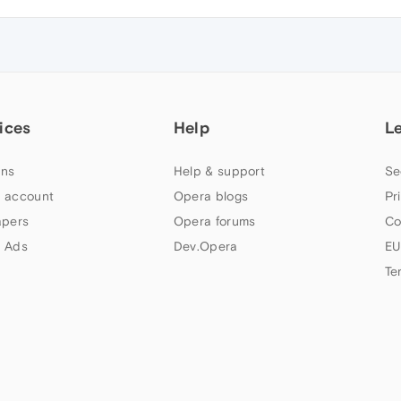
ices
Help
L
ns
Help & support
Se
 account
Opera blogs
Pr
apers
Opera forums
Co
 Ads
Dev.Opera
EU
Te