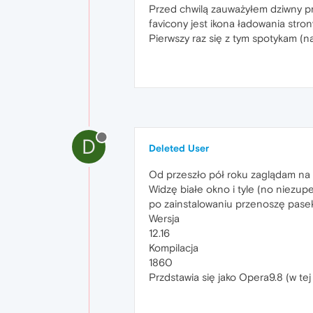
Przed chwilą zauważyłem dziwny pro
favicony jest ikona ładowania stron
Pierwszy raz się z tym spotykam (
D
Deleted User
Od przeszło pół roku zaglądam na O
Widzę białe okno i tyle (no niezu
po zainstalowaniu przenoszę pasek
Wersja
12.16
Kompilacja
1860
Przdstawia się jako Opera9.8 (w tej