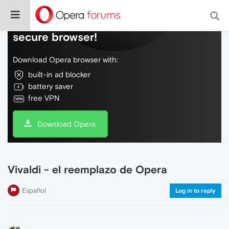
Do more on the web, with a fast and
secure browser!
Download Opera browser with:
built-in ad blocker
battery saver
free VPN
Download Opera
Vivaldi - el reemplazo de Opera
Español
Log in to reply