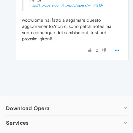
merito?
http://ftp.opera.com/ftp/pub/opera/win/1218/
woow!ome hai fatto a asgamare questo
aggiornamento?non ci sono patch notes ma
vedo comunque dei cambiamenti!test nei
prossimi gironi!
0
Download Opera
Computer browsers
Services
Opera for Windows