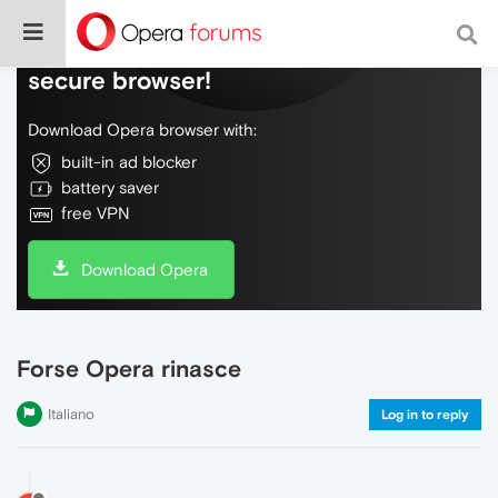
Do more on the web, with a fast and
secure browser!
Download Opera browser with:
built-in ad blocker
battery saver
free VPN
Download Opera
Forse Opera rinasce
Italiano
Log in to reply