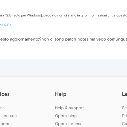
era 12.18 (solo per Windows), peccato non ci siano in giro informazioni circa quest
in/1218/
esto aggiornamento?non ci sono patch notes ma vedo comunque de
ices
Help
L
ns
Help & support
Se
 account
Opera blogs
Pr
apers
Opera forums
Co