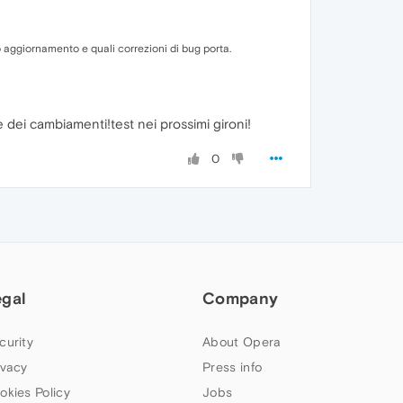
o aggiornamento e quali correzioni di bug porta.
i cambiamenti!test nei prossimi gironi!
0
egal
Company
curity
About Opera
ivacy
Press info
okies Policy
Jobs