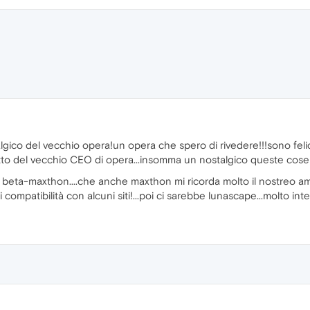
lgico del vecchio opera!un opera che spero di rivedere!!!sono felice
to del vecchio CEO di opera...insomma un nostalgico queste cose 
a beta-maxthon....che anche maxthon mi ricorda molto il nostreo a
compatibilità con alcuni siti!...poi ci sarebbe lunascape...molto in