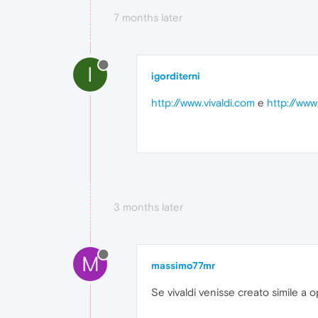
7 months later
I
igorditerni
http://www.vivaldi.com
e
http://www.
3 months later
M
massimo77mr
Se vivaldi venisse creato simile a o