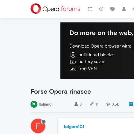
Do more on the web, 
Download Opera browser with:
built-in ad blocker
battery saver
free VPN
Forse Opera rinasce
Italiano
8
11
6.5k
F
folgore101