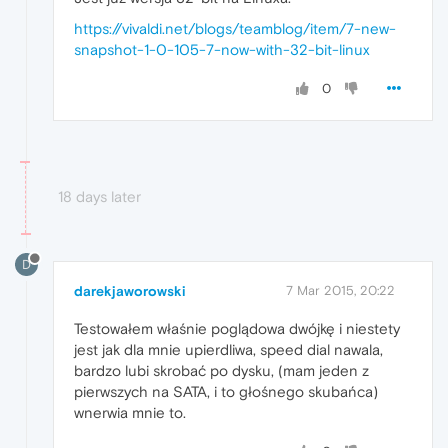
https://vivaldi.net/blogs/teamblog/item/7-new-
snapshot-1-0-105-7-now-with-32-bit-linux
0
18 days later
D
darekjaworowski
7 Mar 2015, 20:22
Testowałem właśnie poglądowa dwójkę i niestety
jest jak dla mnie upierdliwa, speed dial nawala,
bardzo lubi skrobać po dysku, (mam jeden z
pierwszych na SATA, i to głośnego skubańca)
wnerwia mnie to.