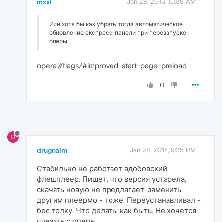
mxxl
Jan 28, 2015, 10:35 AM
Или хотя бы как убрать тогда автоматическое
обновление експресс-панели при перезапуске
оперы
opera://flags/#improved-start-page-preload
0
D
drugnaim
Jan 28, 2015, 9:25 PM
Стабильно не работает адобовский
флешплеер. Пишет, что версия устарела,
скачать новую не предлагает, заменить
другим плеермо - тоже. Переустанавливал -
бес толку. Что делать, как быть. Не хочется
слезать с оперы.