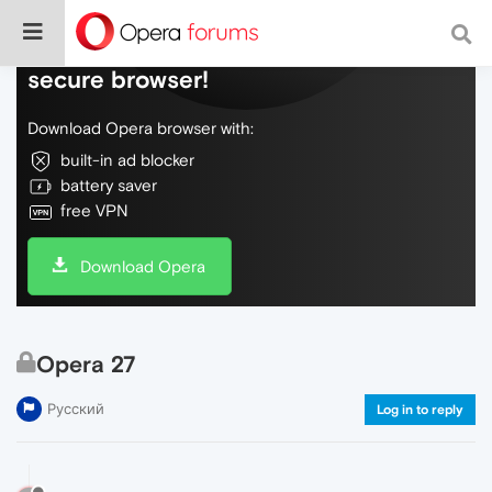
Do more on the web, with a fast and
secure browser!
Download Opera browser with:
built-in ad blocker
battery saver
free VPN
Download Opera
Opera 27
Русский
Log in to reply