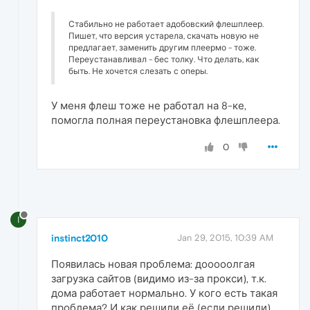
Стабильно не работает адобовский флешплеер.
Пишет, что версия устарела, скачать новую не
предлагает, заменить другим плеермо - тоже.
Переустанавливал - бес толку. Что делать, как
быть. Не хочется слезать с оперы.
У меня флеш тоже не работал на 8-ке,
помогла полная переустановка флешплеера.
0
I
instinct2010
Jan 29, 2015, 10:39 AM
Появилась новая проблема: дооооолгая
загрузка сайтов (видимо из-за прокси), т.к.
дома работает нормально. У кого есть такая
проблема? И как решили её (если решили).