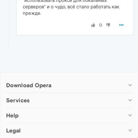
"использовать прокси для локальных
серверов" и о чудо, всё стало работать как
прежде.
0
Download Opera
Computer browsers
Services
Opera for Windows
Help
Add-ons
Opera for Mac
Opera account
Opera for Linux
Legal
Wallpapers
Help & support
Opera beta version
Opera Ads
Opera blogs