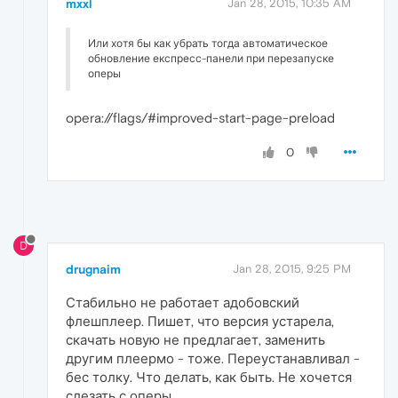
mxxl
Jan 28, 2015, 10:35 AM
Или хотя бы как убрать тогда автоматическое
обновление експресс-панели при перезапуске
оперы
opera://flags/#improved-start-page-preload
0
D
drugnaim
Jan 28, 2015, 9:25 PM
Стабильно не работает адобовский
флешплеер. Пишет, что версия устарела,
скачать новую не предлагает, заменить
другим плеермо - тоже. Переустанавливал -
бес толку. Что делать, как быть. Не хочется
слезать с оперы.