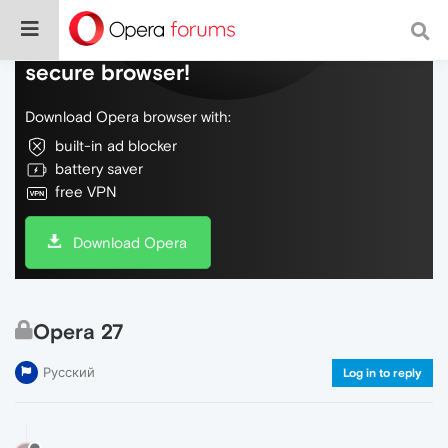
Do more on the web, with a fast and
secure browser!
Download Opera browser with:
built-in ad blocker
battery saver
free VPN
Download Opera
Opera 27
Русский
Log in to reply