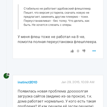
Стабильно не работает адобовский флешплеер.
Пишет, что версия устарела, скачать новую не
предлагает, заменить другим плеермо - тоже.
Переустанавливал - бес толку. Что делать, как
быть. Не хочется слезать с оперы.
У меня флеш тоже не работал на 8-ке,
помогла полная переустановка флешплеера.
0
I
instinct2010
Jan 29, 2015, 10:39 AM
Появилась новая проблема: дооооолгая
загрузка сайтов (видимо из-за прокси), т.к.
дома работает нормально. У кого есть такая
проблема? И как решили её (если решили).