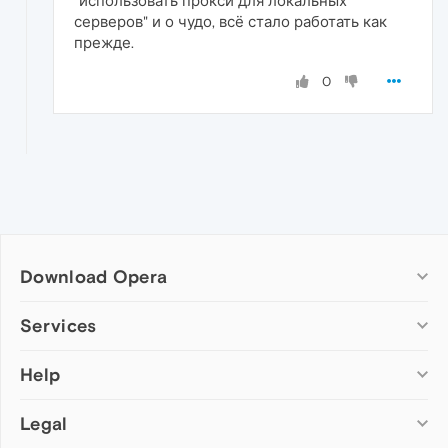
"использовать прокси для локальных
серверов" и о чудо, всё стало работать как
прежде.
0
Download Opera
Computer browsers
Services
Opera for Windows
Help
Add-ons
Opera for Mac
Opera account
Opera for Linux
Legal
Wallpapers
Help & support
Opera beta version
Opera Ads
Opera blogs