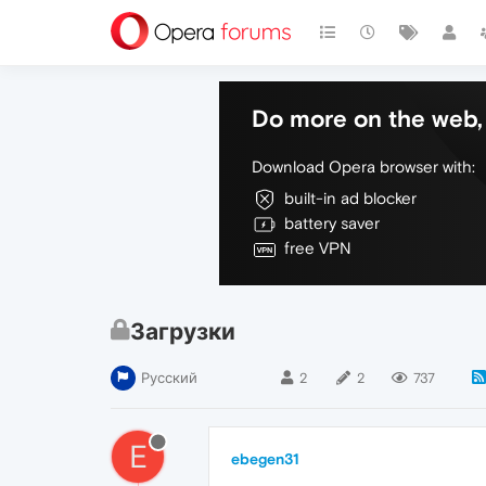
Do more on the web, 
Download Opera browser with:
built-in ad blocker
battery saver
free VPN
Загрузки
Русский
2
2
737
E
ebegen31