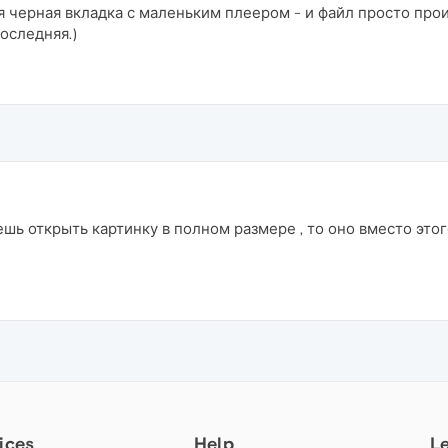
 черная вкладка с маленьким плеером - и файл просто прои
последняя.)
ешь открыть картинку в полном размере , то оно вместо это
ices
Help
L