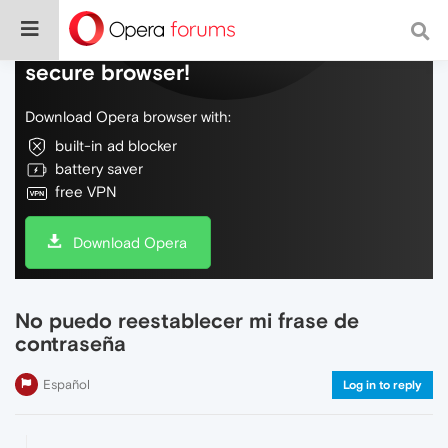
Do more on the web, with a fast and
secure browser!
Download Opera browser with:
built-in ad blocker
battery saver
free VPN
Download Opera
No puedo reestablecer mi frase de
contraseña
Español
Log in to reply