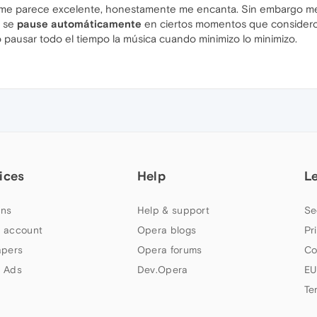
 me parece excelente, honestamente me encanta. Sin embargo me
a se
pause automáticamente
en ciertos momentos que considero
 pausar todo el tiempo la música cuando minimizo lo minimizo.
ices
Help
L
ns
Help & support
Se
 account
Opera blogs
Pr
apers
Opera forums
Co
 Ads
Dev.Opera
EU
Te