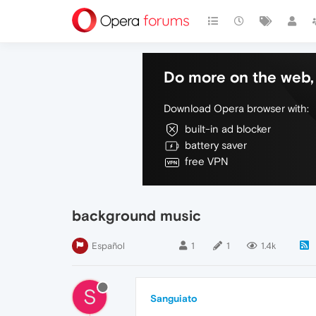
Do more on the web, 
Download Opera browser with:
built-in ad blocker
battery saver
free VPN
background music
Español
1
1
1.4k
S
Sanguiato