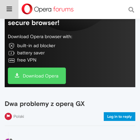
Do more on the web, with a fast and
secure browser!
Download Opera browser with:
built-in ad blocker
battery saver
free VPN
Download Opera
Dwa problemy z operą GX
Polski
Log in to reply