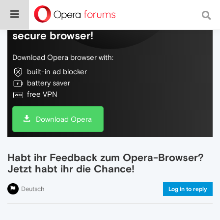
Do more on the web, with a fast and
secure browser!
Download Opera browser with:
built-in ad blocker
battery saver
free VPN
Download Opera
Habt ihr Feedback zum Opera-Browser?
Jetzt habt ihr die Chance!
Deutsch
Log in to reply