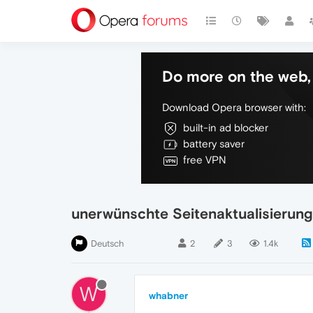
Do more on the web, 
Download Opera browser with:
built-in ad blocker
battery saver
free VPN
unerwünschte Seitenaktualisierung
Deutsch
2
3
1.4k
W
whabner