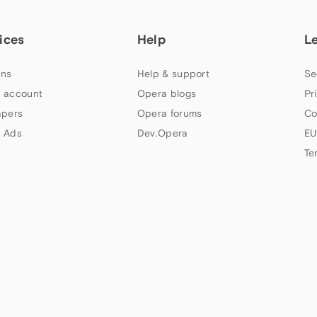
ices
Help
L
ns
Help & support
Se
 account
Opera blogs
Pr
apers
Opera forums
Co
 Ads
Dev.Opera
EU
Te