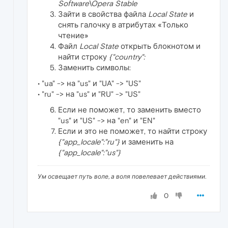
Software\Opera Stable
Зайти в свойства файла
Local State
и
снять галочку в атрибутах «Только
чтение»
Файл
Local State
открыть блокнотом и
найти строку
{"country":
Заменить символы:
• "ua" -> на "us" и "UA" -> "US"
• "ru" -> на "us" и "RU" -> "US"
Если не поможет, то заменить вместо
"us" и "US" -> на "en" и "EN"
Если и это не поможет, то найти строку
{"app_locale":"ru"}
и заменить на
{"app_locale":"us"}
Ум освещает путь воле, а воля повелевает действиями.
0