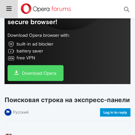
Do more on the web, with a fast and
secure browser!
Download Opera browser with:
built-in ad blocker
battery saver
free VPN
Download Opera
Поисковая строка на экспресс-панели
Русский
Log in to reply