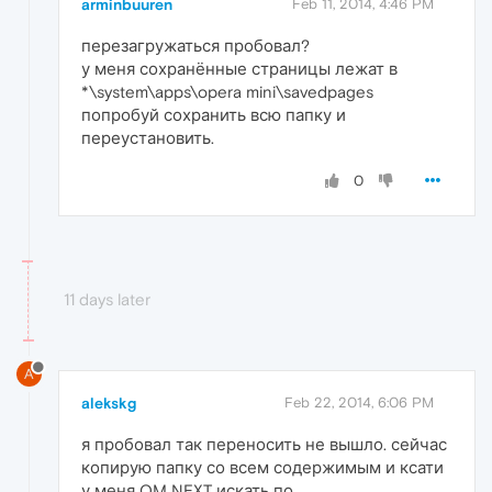
arminbuuren
Feb 11, 2014, 4:46 PM
перезагружаться пробовал?
у меня сохранённые страницы лежат в
*\system\apps\opera mini\savedpages
попробуй сохранить всю папку и
переустановить.
0
11 days later
A
alekskg
Feb 22, 2014, 6:06 PM
я пробовал так переносить не вышло. сейчас
копирую папку со всем содержимым и ксати
у меня OM NEXT искать по