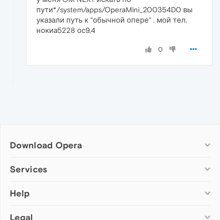
пути*/system/apps/OperaMini_200354D0 вы
указали путь к "обычной опере" . мой тел.
нокиа5228 ос9,4
0
Download Opera
Computer browsers
Services
Opera for Windows
Help
Add-ons
Opera for Mac
Opera account
Opera for Linux
Legal
Wallpapers
Help & support
Opera beta version