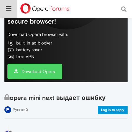
Do more on the web, with a fast and
secure browser!
Download Opera browser with:
built-in ad blocker
battery saver
free VPN
Download Opera
opera mini next выдает ошибку
Русский
Log in to reply