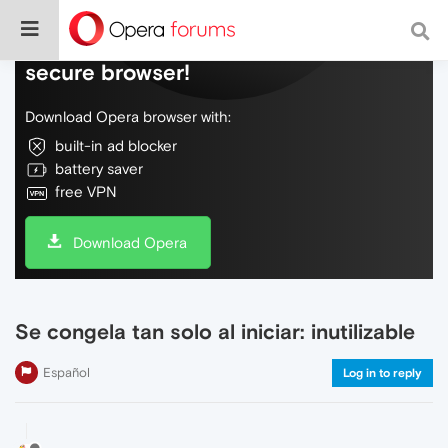
Do more on the web, with a fast and
secure browser!
Download Opera browser with:
built-in ad blocker
battery saver
free VPN
Download Opera
Se congela tan solo al iniciar: inutilizable
Español
Log in to reply