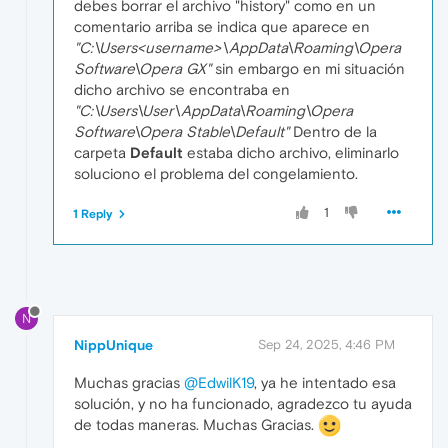
debes borrar el archivo "history" como en un
comentario arriba se indica que aparece en
"C:\Users<username>\AppData\Roaming\Opera
Software\Opera GX"
sin embargo en mi situación
dicho archivo se encontraba en
"C:\Users\User\AppData\Roaming\Opera
Software\Opera Stable\Default"
Dentro de la
carpeta
Default
estaba dicho archivo, eliminarlo
soluciono el problema del congelamiento.
1
1 Reply
N
NippUnique
Sep 24, 2025, 4:46 PM
Muchas gracias
@EdwilK19
, ya he intentado esa
solución, y no ha funcionado, agradezco tu ayuda
de todas maneras. Muchas Gracias.