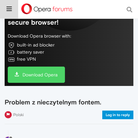
Do more on the web, with a fast and
secure browser!
Download Opera browser with:
built-in ad blocker
battery saver
free VPN
Download Opera
Problem z nieczytelnym fontem.
Polski
Log in to reply