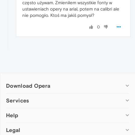
często używam. Zmieniłem wszystkie fonty w
ustawieniach opery na arial, potem na calibri ale
nie pomogło. Ktoś ma jakiś pomysł?
0
Download Opera
Computer browsers
Services
Opera for Windows
Help
Add-ons
Opera for Mac
Opera account
Opera for Linux
Legal
Wallpapers
Help & support
Opera beta version