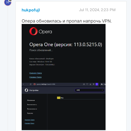
H
hukpofujl
Jul 11, 2024, 2:23 PM
Опера обновилась и пропал напрочь VPN.