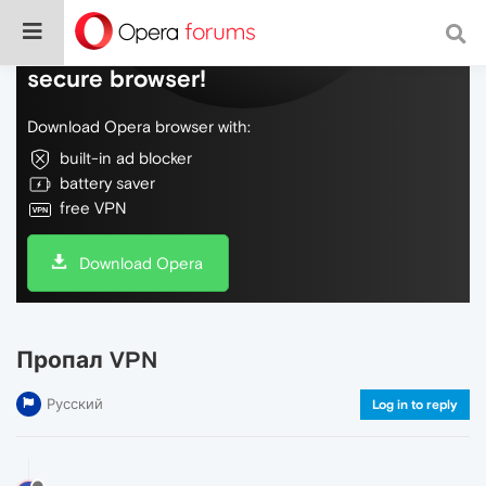
Do more on the web, with a fast and
secure browser!
Download Opera browser with:
built-in ad blocker
battery saver
free VPN
Download Opera
Пропал VPN
Русский
Log in to reply