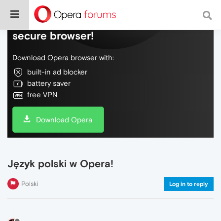
Do more on the web, with a fast and
secure browser!
Download Opera browser with:
built-in ad blocker
battery saver
free VPN
Download Opera
Język polski w Opera!
Polski
Log in to reply