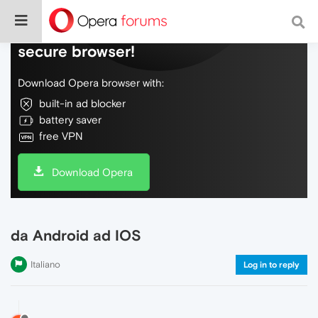
Do more on the web, with a fast and
secure browser!
Download Opera browser with:
built-in ad blocker
battery saver
free VPN
Download Opera
da Android ad IOS
Italiano
Log in to reply