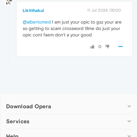
Likitthakul
11 Jul 2024, 05:00
@albertomed
I am just your opic to gsz your are
so getting to scam crossword tllme do just your
opic cont faem don't a your good
0
Download Opera
Computer browsers
Services
Opera for Windows
Help
Add-ons