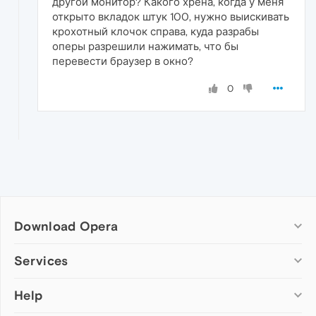
другой монитор? Какого хрена, когда у меня
открыто вкладок штук 100, нужно выискивать
крохотный клочок справа, куда разрабы
оперы разрешили нажимать, что бы
перевести браузер в окно?
0
Download Opera
Computer browsers
Services
Opera for Windows
Help
Add-ons
Opera for Mac
Opera account
Opera for Linux