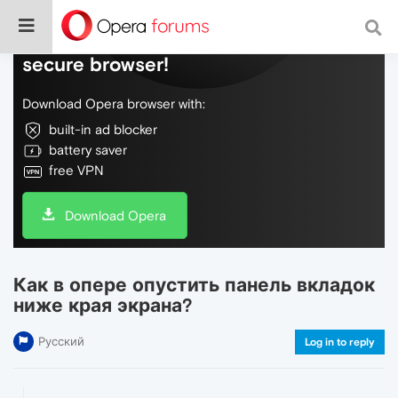
Do more on the web, with a fast and
secure browser!
Download Opera browser with:
built-in ad blocker
battery saver
free VPN
Download Opera
Как в опере опустить панель вкладок
ниже края экрана?
Русский
Log in to reply