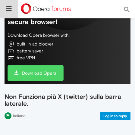
Do more on the web, with a fast and
secure browser!
Download Opera browser with:
built-in ad blocker
battery saver
free VPN
Download Opera
Non Funziona più X (twitter) sulla barra
laterale.
Italiano
Log in to reply