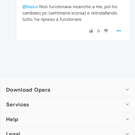
@bixius
Non funzionava neanche a me, poi ho
cambiato pc (settimana scorsa) e reinstallando
tutto, ha ripreso a funzionare
0
Download Opera
Computer browsers
Services
Opera for Windows
Help
Add-ons
Opera for Mac
Opera account
Opera for Linux
Legal
Wallpapers
Help & support
Opera beta version