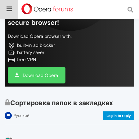
Do more on the web, with a fast and
secure browser!
Download Opera browser with:
built-in ad blocker
battery saver
free VPN
Download Opera
Сортировка папок в закладках
Русский
Log in to reply