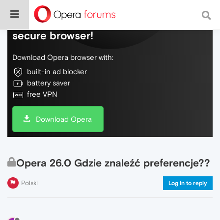
Do more on the web, with a fast and
secure browser!
Download Opera browser with:
built-in ad blocker
battery saver
free VPN
Download Opera
Opera 26.0 Gdzie znaleźć preferencje??
Polski
Log in to reply