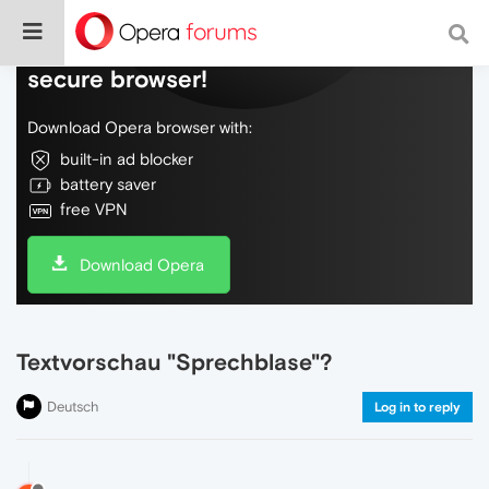
Do more on the web, with a fast and
secure browser!
Download Opera browser with:
built-in ad blocker
battery saver
free VPN
Download Opera
Textvorschau "Sprechblase"?
Deutsch
Log in to reply