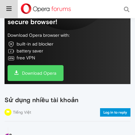
Do more on the web, with a fast and
secure browser!
Download Opera browser with:
built-in ad blocker
battery saver
free VPN
Download Opera
Sử dụng nhiều tài khoản
Tiếng Việt
Log in to reply