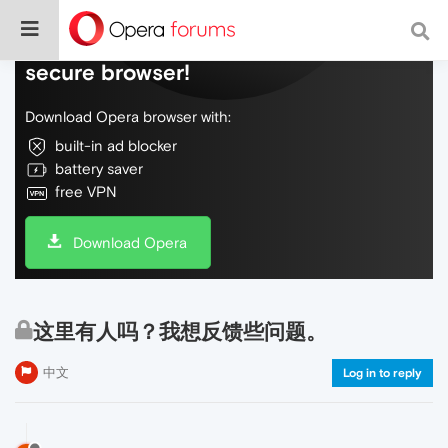
Do more on the web, with a fast and
secure browser!
Download Opera browser with:
built-in ad blocker
battery saver
free VPN
Download Opera
这里有人吗？我想反馈些问题。
中文
Log in to reply