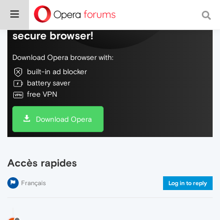
Do more on the web, with a fast and
secure browser!
Download Opera browser with:
built-in ad blocker
battery saver
free VPN
Download Opera
Accès rapides
Français
Log in to reply