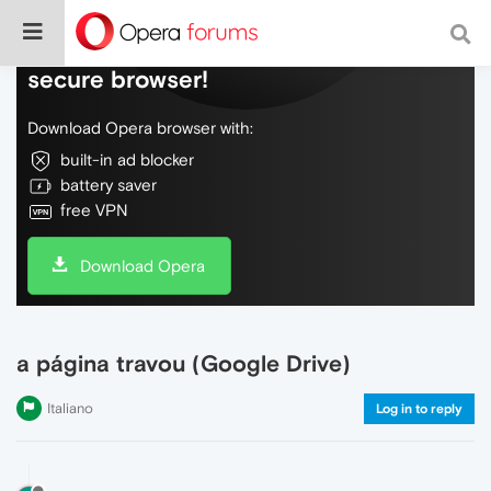
Do more on the web, with a fast and
secure browser!
Download Opera browser with:
built-in ad blocker
battery saver
free VPN
Download Opera
a página travou (Google Drive)
Italiano
Log in to reply